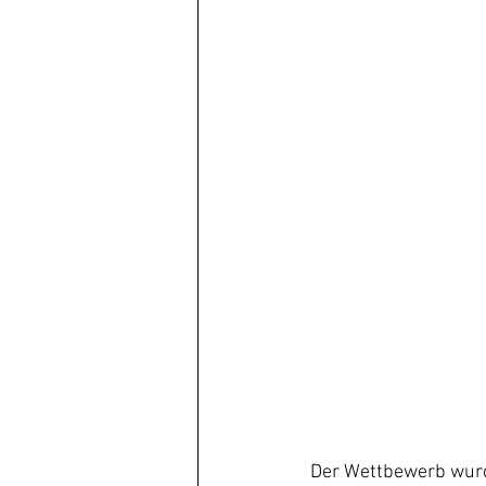
 Der Wettbewerb wurde in zwei Gruppen ausgeführt. zwischen den beiden Prüfungen konnten 