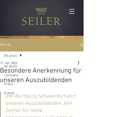
Beitrag
All posts
12. Jan. 2022
All posts
Besondere Anerkennung für
Company
unseren Auszubildenden
Press
Events
IHK Würzburg-Schweinfurt ehrt 
unseren Auszubildenden Jörn 
Zehner für seine 